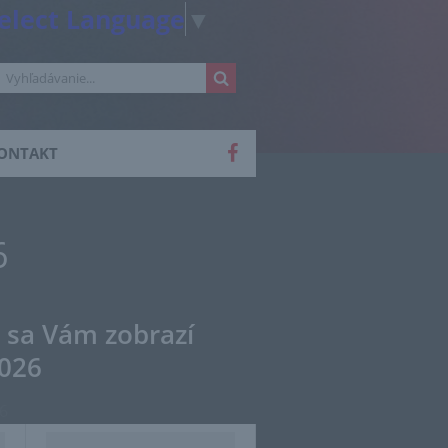
elect Language
▼
ONTAKT
6
u sa Vám zobrazí
2026
6