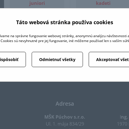
juniori
kadeti
Táto webová stránka používa cookies
ml.žiaci 6-ky
ml.žiaci 4-ky
ívame na správne fungovanie webovej stránky, anonymnú analýzu návštevnosti a
é Cookies sú nevyhnutné pre jej fungovanie, iné môžeme používať len s vaším sú
ispôsobiť
Odmietnuť všetky
Akceptovať vše
Adresa
MŠK Púchov s.r.o.
I
ng.
Ul. 1. mája 834/29
1970