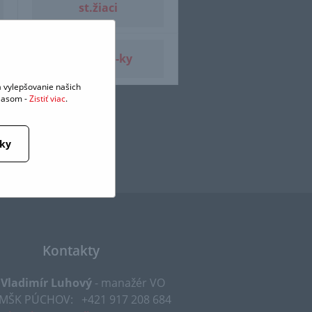
st.žiaci
ml.žiaci 3-ky
 vylepšovanie našich
hlasom -
Zistiť viac
.
tky
Kontakty
 Vladimír Luhový
- manažér VO
 MŠK PÚCHOV:
+421 917 208 684