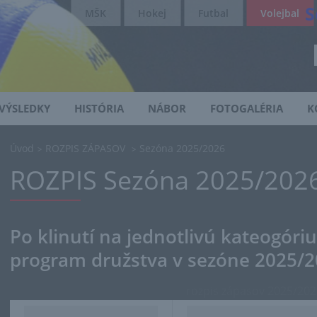
S
MŠK
Hokej
Futbal
Volejbal
VÝSLEDKY
HISTÓRIA
NÁBOR
FOTOGALÉRIA
K
Úvod
ROZPIS ZÁPASOV
Sezóna 2025/2026
>
>
ROZPIS Sezóna 2025/202
Po klinutí na jednotlivú kateogóri
program družstva v sezóne 2025/
rozpis zápasov 2025/202