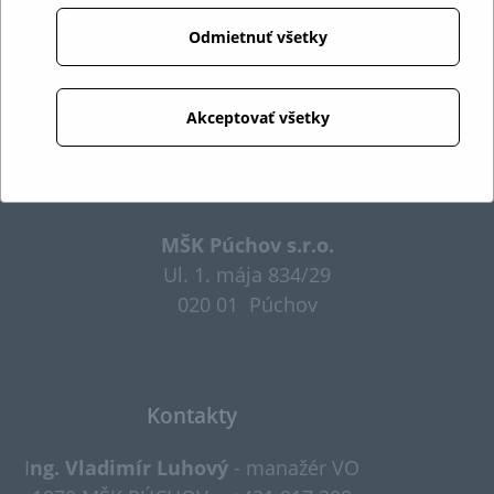
Odmietnuť všetky
Akceptovať všetky
Cookies
Adresa
MŠK Púchov s.r.o.
Ul. 1. mája 834/29
020 01 Púchov
Kontakty
I
ng. Vladimír Luhový
- manažér VO