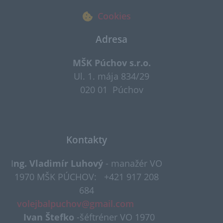
Cookies
Adresa
MŠK Púchov s.r.o.
Ul. 1. mája 834/29
020 01 Púchov
Kontakty
I
ng. Vladimír Luhový
- manažér VO
1970 MŠK PÚCHOV:
+421 917 208
684
volejbalpuchov@gmail.com​​
Ivan Štefko
-šéftréner VO 1970