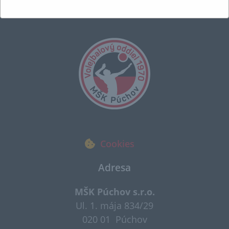
Cookies
Adresa
MŠK Púchov s.r.o.
Ul. 1. mája 834/29
020 01 Púchov