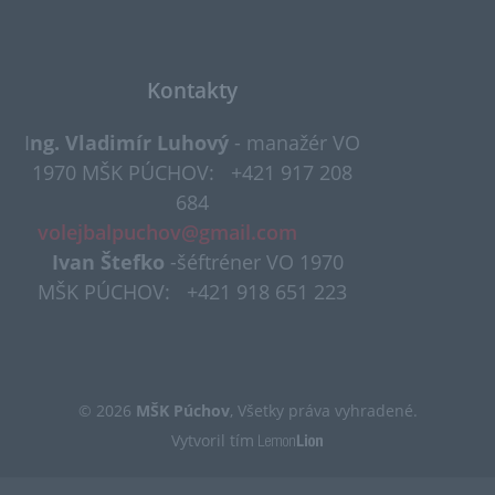
Kontakty
I
ng. Vladimír Luhový
- manažér VO
1970 MŠK PÚCHOV:
+421 917 208
684
volejbalpuchov@gmail.com​​
Ivan Štefko
-šéftréner VO 1970
MŠK PÚCHOV: +421 918 651 223
© 2026
MŠK Púchov
, Všetky práva vyhradené.
Vytvoril tím