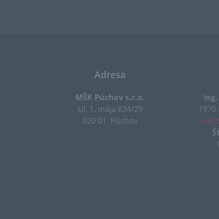
Adresa
MŠK Púchov s.r.o.
I
ng.
Ul. 1. mája 834/29
1970
020 01 Púchov
volej
Š
.