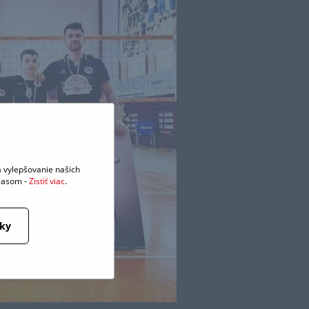
 vylepšovanie našich
hlasom -
Zistiť viac
.
tky