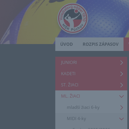
ÚVOD
ROZPIS ZÁPASOV
JUNIORI
KADETI
ST. ŽIACI
ML. ŽIACI
mladší žiaci 6-ky
MIDI 4-ky