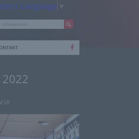
elect Language
▼
ONTAKT
I 2022
M SR