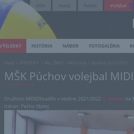
S
MŠK
Hokej
Futbal
Volejbal
VÝSLEDKY
HISTÓRIA
NÁBOR
FOTOGALÉRIA
K
Úvod
VÝSLEDKY
ML. ŽIACI
MIDI 4-ky
Sezóna 2021/2022
>
>
>
>
MŠK Púchov volejbal MID
Družstvo MIDIDbsadilo v sezóne 2021/2022
3. miesto
na 
tréner: Pecho Matej