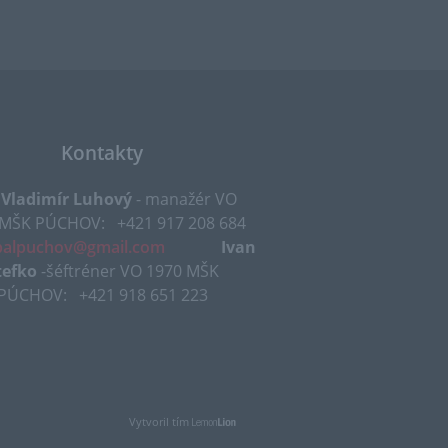
Kontakty
 Vladimír Luhový
- manažér VO
 MŠK PÚCHOV:
+421 917 208 684
balpuchov@gmail.com​​
Ivan
tefko
-šéftréner VO 1970 MŠK
PÚCHOV: +421 918 651 223
Vytvoril tím